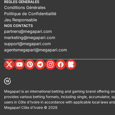
RÈGLES GÉNÉRALES
Conditions Générales
Politique de Confidentialité
Jeu Responsable
NOS CONTACTS
partners@megapari.com
marketing@megapari.com
support@megapari.com
agentsmegapari@megapari.com
Megapari is an international betting and gaming brand offering on
provides various betting formats, including single, accumulator, s
users in Côte d’Ivoire in accordance with applicable local laws and
Megapari Côte d’Ivoire © 2026