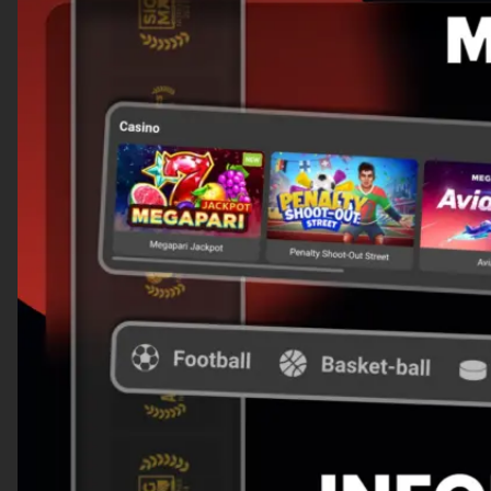
Coordonnées
FAQ