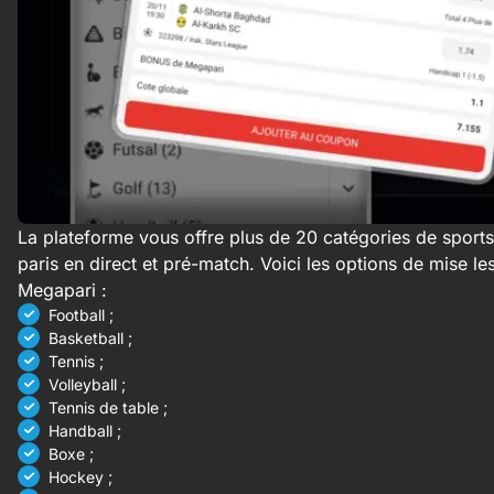
La plateforme vous offre plus de 20 catégories de sports
paris en direct et pré-match. Voici les options de mise l
Megapari :
Football ;
Basketball ;
Tennis ;
Volleyball ;
Tennis de table ;
Handball ;
Boxe ;
Hockey ;