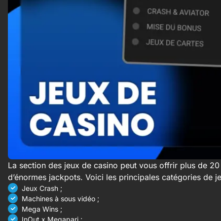
La section des jeux de casino peut vous offrir plus de 2
d’énormes jackpots. Voici les principales catégories de j
Jeux Crash ;
Machines à sous vidéo ;
Mega Wins ;
InOut x Megapari ;