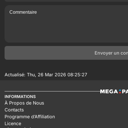
Votre commentaire
Envoyer un co
Actualisé:
Thu, 26 Mar 2026 08:25:27
INFORMATIONS
À Propos de Nous
Contacts
Programme d’Affiliation
Licence