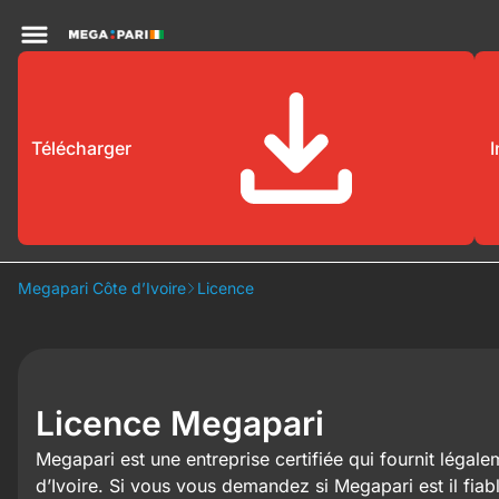
Télécharger
I
Megapari Côte d’Ivoire
Licence
Licence Megapari
Megapari est une entreprise certifiée qui fournit légal
d’Ivoire. Si vous vous demandez si Megapari est il fiab